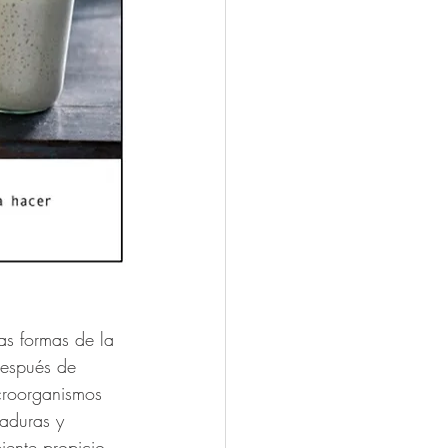
as formas de la 
Después de 
croorganismos 
aduras y 
iente propicio 