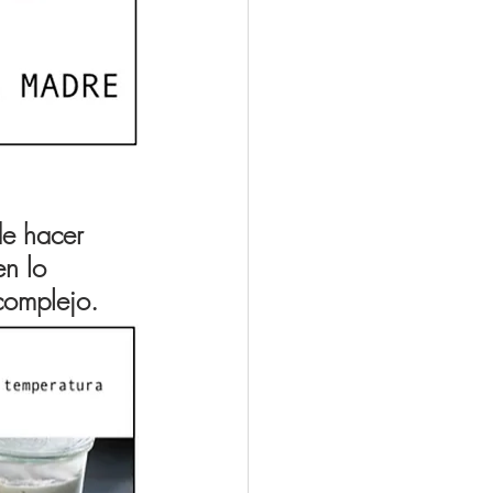
e hacer 
n lo 
 complejo.