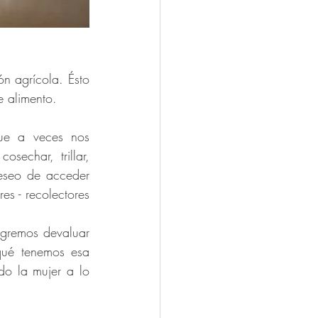
n agrícola. Ésto 
 alimento. 
ue a veces nos 
sechar, trillar, 
deseo de acceder 
s - recolectores 
ogremos devaluar 
ué tenemos esa 
o la mujer a lo 