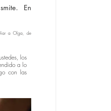
mite. En 
ñar a Olga, de 
stedes, los 
ndido a lo 
go con las 