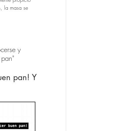
s, la masa se 
cerse y 
 pan"
en pan! Y 