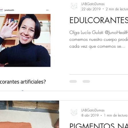
LABGatoDumas
22 abr 2019
2 min de lectur
EDULCORANTES 
Olga Lucía Gulati @JunoHealt
comemos nuestro cuerpo produc
cada vez que comemos se...
LABGatoDumas
8 abr 2019
1 min de lectura
PIGMENTOS NA