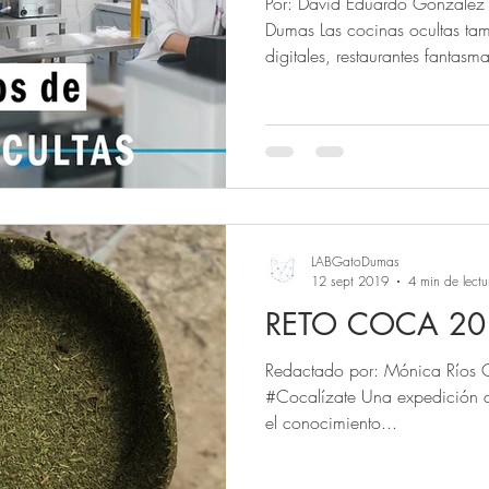
Por: David Eduardo González 
Dumas Las cocinas ocultas ta
digitales, restaurantes fantasma
LABGatoDumas
12 sept 2019
4 min de lectu
RETO COCA 20
Redactado por: Mónica Ríos 
#Cocalízate Una expedición q
el conocimiento...