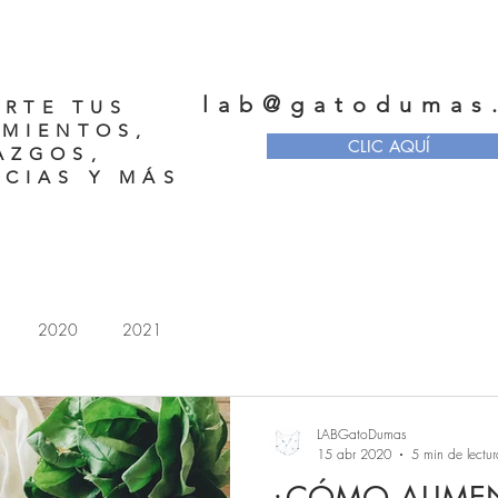
lab@gatodumas
RTE TUS
MIENTOS,
CLIC AQUÍ
AZGOS,
CIAS Y MÁS
2020
2021
LABGatoDumas
15 abr 2020
5 min de lectur