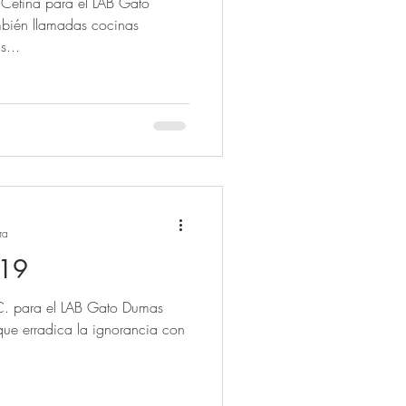
Cetina para el LAB Gato
mbién llamadas cocinas
s...
ra
19
C. para el LAB Gato Dumas
ue erradica la ignorancia con