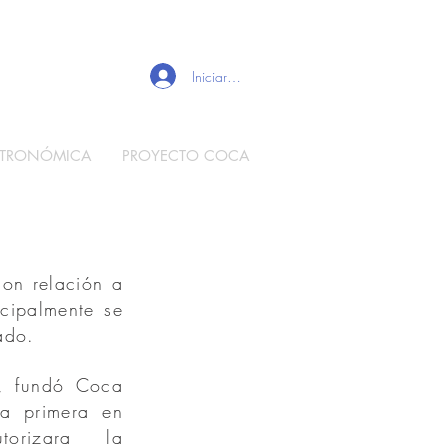
Iniciar sesión
STRONÓMICA
PROYECTO COCA
on relación a
cipalmente se
ado.
, fundó Coca
a primera en
orizara la