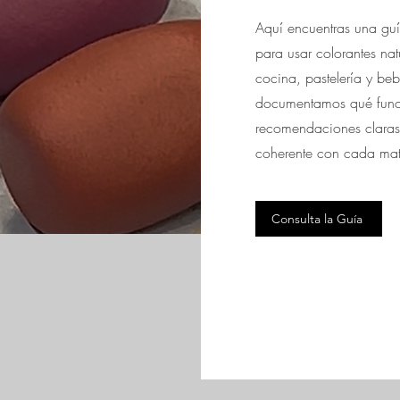
Aquí encuentras una gu
para usar colorantes nat
cocina, pastelería y be
documentamos qué func
recomendaciones claras 
coherente con cada matri
Consulta la Guía